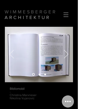
WIMMESBERGER
ARCHITEKTUR
Bibliomobil
-
Christina Marxrieser
Nikolina Vujanovic