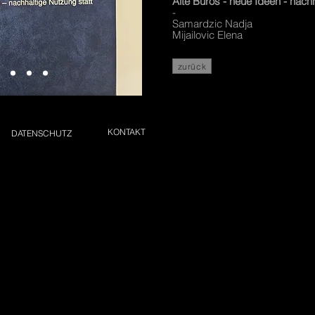
Alte Büros - neue Ideen - nach
-
Samardzic Nadja
Mijailovic Elena
zurück
KONTAKT
DATENSCHUTZ