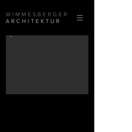
WIMMESBERGER
ARCHITEKTUR
Ordination DDr. Feistl
Die architektonische Gestaltung der Kieferarztordination
Dr. Dr. Feistl in Wels zeichnet sich durch ein klares
Ablaufschema aus, das sowohl den PatientInnen als
auch den Angestellten ein effizientes und angenehmes
Arbeiten ermöglicht.